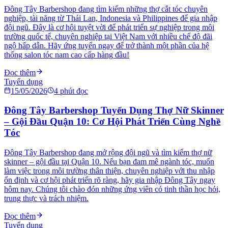
Đông Tây Barbershop đang tìm kiếm những thợ cắt tóc chuyên
nghiệp, tài năng từ Thái Lan, Indonesia và Philippines để gia nhập
đội ngũ. Đây là cơ hội tuyệt vời để phát triển sự nghiệp trong môi
trường quốc tế, chuyên nghiệp tại Việt Nam với nhiều chế độ đãi
ngộ hấp dẫn. Hãy ứng tuyển ngay để trở thành một phần của hệ
thống salon tóc nam cao cấp hàng đầu!
Đọc thêm
Tuyển dụng
15/05/2026
4
phút đọc
Đông Tây Barbershop Tuyển Dụng Thợ Nữ Skinner
– Gội Đầu Quận 10: Cơ Hội Phát Triển Cùng Nghề
Tóc
Đông Tây Barbershop đang mở rộng đội ngũ và tìm kiếm thợ nữ
skinner – gội đầu tại Quận 10. Nếu bạn đam mê ngành tóc, muốn
làm việc trong môi trường thân thiện, chuyên nghiệp với thu nhập
ổn định và cơ hội phát triển rõ ràng, hãy gia nhập Đông Tây ngay
hôm nay. Chúng tôi chào đón những ứng viên có tinh thần học hỏi,
trung thực và trách nhiệm.
Đọc thêm
Tuyển dụng