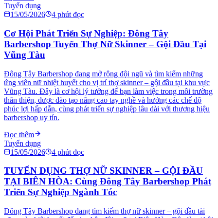
Tuyển dụng
15/05/2026
4
phút đọc
Cơ Hội Phát Triển Sự Nghiệp: Đông Tây
Barbershop Tuyển Thợ Nữ Skinner – Gội Đầu Tại
Vũng Tàu
Đông Tây Barbershop đang mở rộng đội ngũ và tìm kiếm những
ứng viên nữ nhiệt huyết cho vị trí thợ skinner – gội đầu tại khu vực
Vũng Tàu. Đây là cơ hội lý tưởng để bạn làm việc trong môi trường
thân thiện, được đào tạo nâng cao tay nghề và hưởng các chế độ
phúc lợi hấp dẫn, cùng phát triển sự nghiệp lâu dài với thương hiệu
barbershop uy tín.
Đọc thêm
Tuyển dụng
15/05/2026
4
phút đọc
TUYỂN DỤNG THỢ NỮ SKINNER – GỘI ĐẦU
TẠI BIÊN HÒA: Cùng Đông Tây Barbershop Phát
Triển Sự Nghiệp Ngành Tóc
Đông Tây Barbershop đang tìm kiếm thợ nữ skinner – gội đầu tài