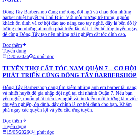
Đông Tây Barbershop đang mở rộng đội ngũ và chào đón những
barber nhiệt huyết tại Thủ Đức. Với môi trường trẻ trung, nguồn
khách ổn định và cơ hội đào tạo nâng cao tay nghề, đây là bến đỗ lý
tưởng cho những ai muốn phát triển lâu dài. Liên hệ ứng tuyển ngay
để cùng Đông Tây tạo nên những trải nghiệm cắt tóc đỉnh cao.
Đọc thêm
Tuyển dụng
15/05/2026
4
phút đọc
TUYỂN THỢ CẮT TÓC NAM QUẬN 7 – CƠ HỘI
PHÁT TRIỂN CÙNG ĐÔNG TÂY BARBERSHOP
Đông Tây Barbershop đang tìm kiếm những anh em barber tài năng
và nhiệt huyết để gia nhập đội ngũ tại chi nhánh Quận 7. Nếu bạn
yêu nghề, muốn phát triển tay nghề và tìm kiếm môi trường làm việc
chuyên nghiệp, ổn định, đây chính là cơ hội dành cho bạn. Khám
phá ngay các quyền lợi và yêu cầu ứng tuyển.
Đọc thêm
Tuyển dụng
15/05/2026
4
phút đọc