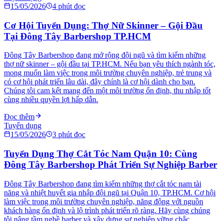
15/05/2026
4
phút đọc
Cơ Hội Tuyển Dụng: Thợ Nữ Skinner – Gội Đầu
Tại Đông Tây Barbershop TP.HCM
Đông Tây Barbershop đang mở rộng đội ngũ và tìm kiếm những
thợ nữ skinner – gội đầu tại TP.HCM. Nếu bạn yêu thích ngành tóc,
mong muốn làm việc trong môi trường chuyên nghiệp, trẻ trung và
có cơ hội phát triển lâu dài, đây chính là cơ hội dành cho bạn.
Chúng tôi cam kết mang đến một môi trường ổn định, thu nhập tốt
cùng nhiều quyền lợi hấp dẫn.
Đọc thêm
Tuyển dụng
15/05/2026
3
phút đọc
Tuyển Dụng Thợ Cắt Tóc Nam Quận 10: Cùng
Đông Tây Barbershop Phát Triển Sự Nghiệp Barber
Đông Tây Barbershop đang tìm kiếm những thợ cắt tóc nam tài
năng và nhiệt huyết gia nhập đội ngũ tại Quận 10, TP.HCM. Cơ hội
làm việc trong môi trường chuyên nghiệp, năng động với nguồn
khách hàng ổn định và lộ trình phát triển rõ ràng. Hãy cùng chúng
tôi nâng tầm nghề barber và xây dựng sự nghiệp vững chắc.