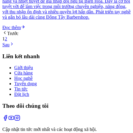
năng và nhiệt huyết để gia nhập đội ngũ tại Biên Hòa. Đây là cơ hội
tuyệt vời để làm việc trong môi trường chuyên nghiệp, năng động,
với thu nhập ổn định và nhiều quyền lợi hấp dẫn. Phát triển tay nghề
và gắn bó lâu dài cùng Đông Tây Barbershop.
Đọc thêm
Trước
1
2
Sau
Liên kết nhanh
Giới thiệu
Cửa hàng
Học nghề
Tuyển dụng
Tin tức
Đặt lịch
Theo dõi chúng tôi
Cập nhật tin tức mới nhất và các hoạt động xã hội.