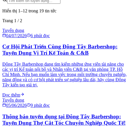
Hiển thị
1
–
12
trong
19
tin tức
Trang
1
/
2
Tuyển dụng
04/07/2026
6
phút đọc
Cơ Hội Phát Triển Cùng Đông Tây Barbershop:
Tuyển Dụng Vị Trí Kế Toán & C&B
Đông Tây Barbershop đang tìm kiếm những ứng viên tài năng cho
các vị trí Kế toán nội bộ và Nhân viên C&B tại văn phòng TP. Hồ
Chí Minh. Nếu bạn muốn làm việc trong môi trường chuyên nghiệp,
năng động và có cơ hội phát triển sự nghiệp lâu dài, hãy cùng Đông
Tây kiến tạo giá trị.
Đọc thêm
Tuyển dụng
05/06/2026
9
phút đọc
Thông báo tuyển dụng tại Đông Tây Barbershop:
Tuyển Dụng Thợ Cắt Tóc Chuyên Nghiệp Quốc Tế!