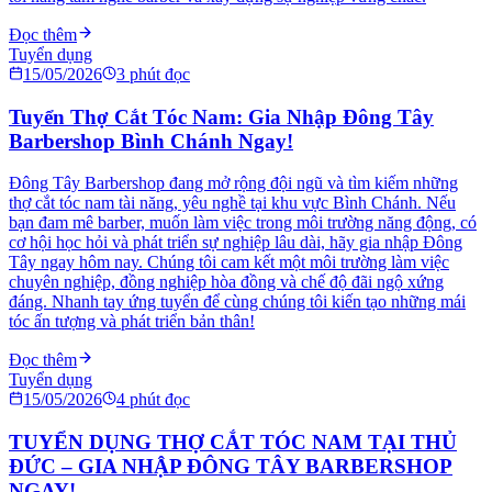
Đọc thêm
Tuyển dụng
15/05/2026
3
phút đọc
Tuyển Thợ Cắt Tóc Nam: Gia Nhập Đông Tây
Barbershop Bình Chánh Ngay!
Đông Tây Barbershop đang mở rộng đội ngũ và tìm kiếm những
thợ cắt tóc nam tài năng, yêu nghề tại khu vực Bình Chánh. Nếu
bạn đam mê barber, muốn làm việc trong môi trường năng động, có
cơ hội học hỏi và phát triển sự nghiệp lâu dài, hãy gia nhập Đông
Tây ngay hôm nay. Chúng tôi cam kết một môi trường làm việc
chuyên nghiệp, đồng nghiệp hòa đồng và chế độ đãi ngộ xứng
đáng. Nhanh tay ứng tuyển để cùng chúng tôi kiến tạo những mái
tóc ấn tượng và phát triển bản thân!
Đọc thêm
Tuyển dụng
15/05/2026
4
phút đọc
TUYỂN DỤNG THỢ CẮT TÓC NAM TẠI THỦ
ĐỨC – GIA NHẬP ĐÔNG TÂY BARBERSHOP
NGAY!