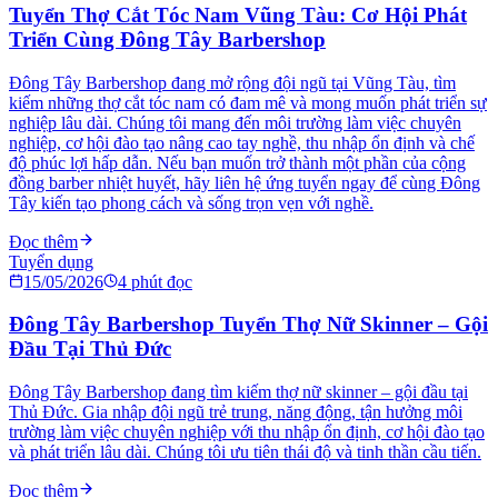
Tuyển Thợ Cắt Tóc Nam Vũng Tàu: Cơ Hội Phát
Triển Cùng Đông Tây Barbershop
Đông Tây Barbershop đang mở rộng đội ngũ tại Vũng Tàu, tìm
kiếm những thợ cắt tóc nam có đam mê và mong muốn phát triển sự
nghiệp lâu dài. Chúng tôi mang đến môi trường làm việc chuyên
nghiệp, cơ hội đào tạo nâng cao tay nghề, thu nhập ổn định và chế
độ phúc lợi hấp dẫn. Nếu bạn muốn trở thành một phần của cộng
đồng barber nhiệt huyết, hãy liên hệ ứng tuyển ngay để cùng Đông
Tây kiến tạo phong cách và sống trọn vẹn với nghề.
Đọc thêm
Tuyển dụng
15/05/2026
4
phút đọc
Đông Tây Barbershop Tuyển Thợ Nữ Skinner – Gội
Đầu Tại Thủ Đức
Đông Tây Barbershop đang tìm kiếm thợ nữ skinner – gội đầu tại
Thủ Đức. Gia nhập đội ngũ trẻ trung, năng động, tận hưởng môi
trường làm việc chuyên nghiệp với thu nhập ổn định, cơ hội đào tạo
và phát triển lâu dài. Chúng tôi ưu tiên thái độ và tinh thần cầu tiến.
Đọc thêm