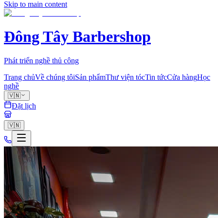
Skip to main content
Đông Tây Barbershop
Phát triển nghề thủ công
Trang chủ
Về chúng tôi
Sản phẩm
Thư viện tóc
Tin tức
Cửa hàng
Học
nghề
🇻🇳
Đặt lịch
🇻🇳