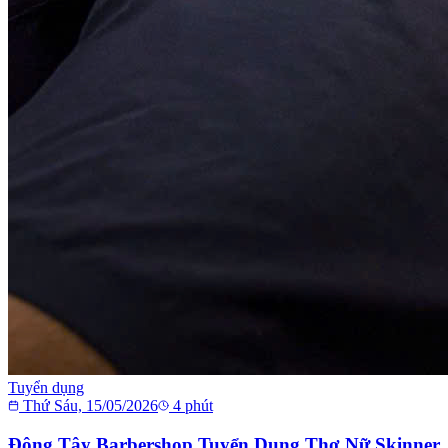
Tuyển dụng
Thứ Sáu, 15/05/2026
4
phút
Đông Tây Barbershop Tuyển Dụng Thợ Nữ Skinner