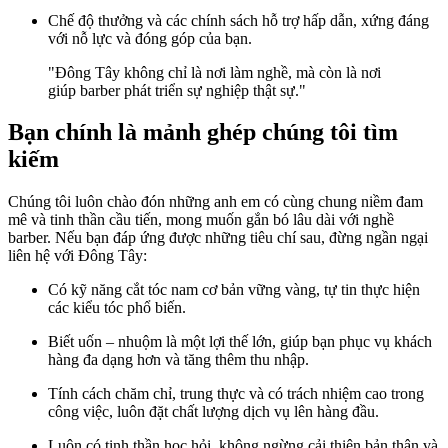
Chế độ thưởng và các chính sách hỗ trợ hấp dẫn, xứng đáng
với nỗ lực và đóng góp của bạn.
"Đông Tây không chỉ là nơi làm nghề, mà còn là nơi
giúp barber phát triển sự nghiệp thật sự."
Bạn chính là mảnh ghép chúng tôi tìm
kiếm
Chúng tôi luôn chào đón những anh em có cùng chung niềm đam
mê và tinh thần cầu tiến, mong muốn gắn bó lâu dài với nghề
barber. Nếu bạn đáp ứng được những tiêu chí sau, đừng ngần ngại
liên hệ với Đông Tây:
Có kỹ năng cắt tóc nam cơ bản vững vàng, tự tin thực hiện
các kiểu tóc phổ biến.
Biết uốn – nhuộm là một lợi thế lớn, giúp bạn phục vụ khách
hàng đa dạng hơn và tăng thêm thu nhập.
Tính cách chăm chỉ, trung thực và có trách nhiệm cao trong
công việc, luôn đặt chất lượng dịch vụ lên hàng đầu.
Luôn có tinh thần học hỏi, không ngừng cải thiện bản thân và