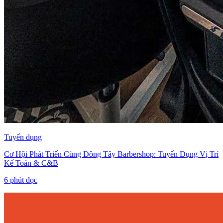
Tuyển dụng
Cơ Hội Phát Triển Cùng Đông Tây Barbershop: Tuyển Dụng Vị Trí
Kế Toán & C&B
6
phút đọc