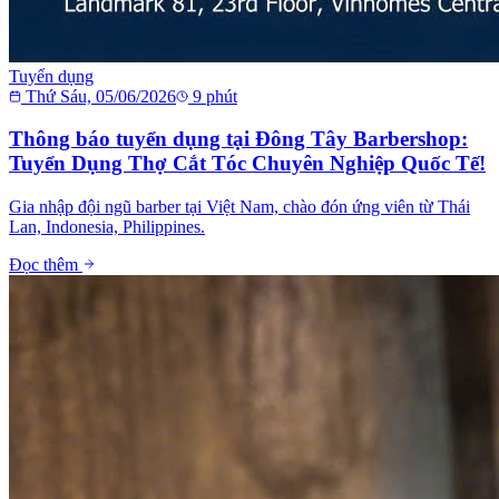
Tuyển dụng
Thứ Sáu, 05/06/2026
9
phút
Thông báo tuyển dụng tại Đông Tây Barbershop:
Tuyển Dụng Thợ Cắt Tóc Chuyên Nghiệp Quốc Tế!
Gia nhập đội ngũ barber tại Việt Nam, chào đón ứng viên từ Thái
Lan, Indonesia, Philippines.
Đọc thêm