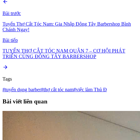
Bài trước
Tuyển Thợ Cắt Tóc Nam: Gia Nhập Đông Tây Barbershop Bình
Chánh Ngay!
Bài tiếp
TUYỂN THỢ CẮT TÓC NAM QUẬN 7 – CƠ HỘI PHÁT
TRIỂN CÙNG ĐÔNG TÂY BARBERSHOP
Tags
#tuyển dụng barber
#thợ cắt tóc nam
#việc làm Thủ Đ
Bài viết liên quan