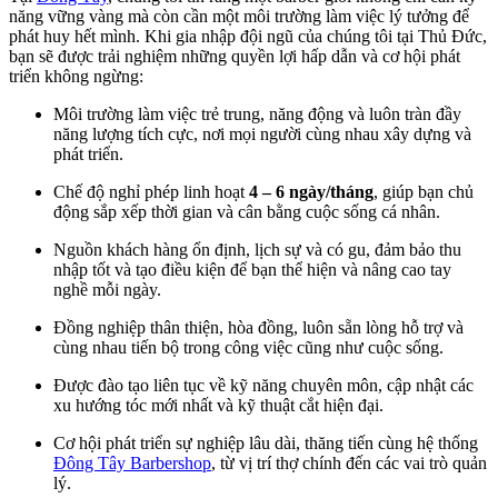
năng vững vàng mà còn cần một môi trường làm việc lý tưởng để
phát huy hết mình. Khi gia nhập đội ngũ của chúng tôi tại Thủ Đức,
bạn sẽ được trải nghiệm những quyền lợi hấp dẫn và cơ hội phát
triển không ngừng:
Môi trường làm việc trẻ trung, năng động và luôn tràn đầy
năng lượng tích cực, nơi mọi người cùng nhau xây dựng và
phát triển.
Chế độ nghỉ phép linh hoạt
4 – 6 ngày/tháng
, giúp bạn chủ
động sắp xếp thời gian và cân bằng cuộc sống cá nhân.
Nguồn khách hàng ổn định, lịch sự và có gu, đảm bảo thu
nhập tốt và tạo điều kiện để bạn thể hiện và nâng cao tay
nghề mỗi ngày.
Đồng nghiệp thân thiện, hòa đồng, luôn sẵn lòng hỗ trợ và
cùng nhau tiến bộ trong công việc cũng như cuộc sống.
Được đào tạo liên tục về kỹ năng chuyên môn, cập nhật các
xu hướng tóc mới nhất và kỹ thuật cắt hiện đại.
Cơ hội phát triển sự nghiệp lâu dài, thăng tiến cùng hệ thống
Đông Tây Barbershop
, từ vị trí thợ chính đến các vai trò quản
lý.