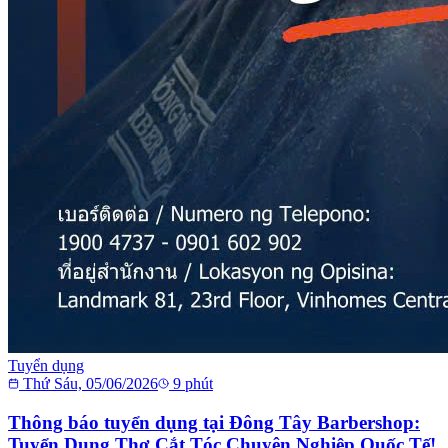
Tuyển dụng
Thứ Sáu, 05/06/2026
9
phút
Thông báo tuyển dụng tại Đông Tây Barbershop:
Tuyển Dụng Thợ Cắt Tóc Chuyên Nghiệp Quốc Tế!