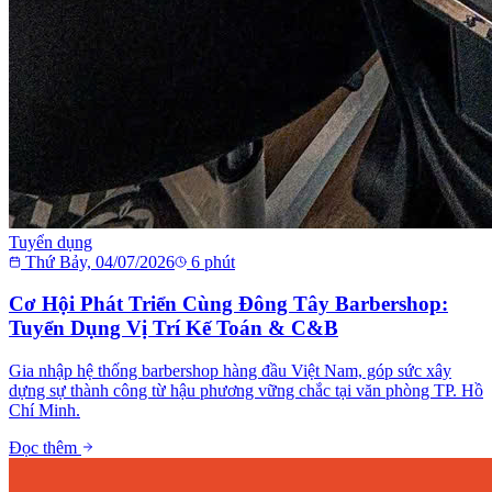
Tuyển dụng
Thứ Bảy, 04/07/2026
6
phút
Cơ Hội Phát Triển Cùng Đông Tây Barbershop:
Tuyển Dụng Vị Trí Kế Toán & C&B
Gia nhập hệ thống barbershop hàng đầu Việt Nam, góp sức xây
dựng sự thành công từ hậu phương vững chắc tại văn phòng TP. Hồ
Chí Minh.
Đọc thêm