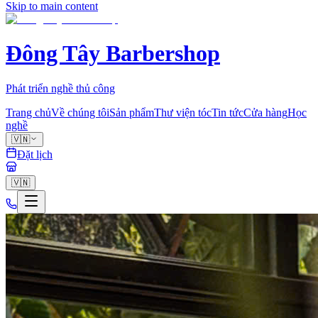
Skip to main content
Đông Tây Barbershop
Phát triển nghề thủ công
Trang chủ
Về chúng tôi
Sản phẩm
Thư viện tóc
Tin tức
Cửa hàng
Học
nghề
🇻🇳
Đặt lịch
🇻🇳