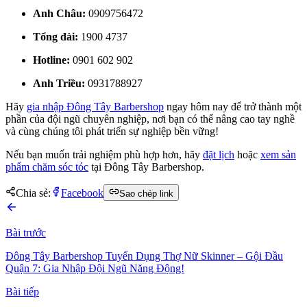
Anh Châu:
0909756472
Tổng đài:
1900 4737
Hotline:
0901 602 902
Anh Triều:
0931788927
Hãy
gia nhập Đông Tây Barbershop
ngay hôm nay để trở thành một
phần của đội ngũ chuyên nghiệp, nơi bạn có thể nâng cao tay nghề
và cùng chúng tôi phát triển sự nghiệp bền vững!
Nếu bạn muốn trải nghiệm phù hợp hơn, hãy
đặt lịch
hoặc
xem sản
phẩm chăm sóc tóc
tại Đông Tây Barbershop.
Chia sẻ:
Facebook
Sao chép link
Bài trước
Đông Tây Barbershop Tuyển Dụng Thợ Nữ Skinner – Gội Đầu
Quận 7: Gia Nhập Đội Ngũ Năng Động!
Bài tiếp