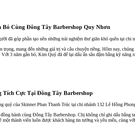
n Bó Cùng Đông Tây Barbershop Quy Nhơn
ười đã góp phần tạo nên những trải nghiệm thư giãn khó quên tại ch
 trọng, mang đến những giá trị và câu chuyện riêng. Hôm nay, chúng
ới 3 năm gắn bó, Kim Quý đã để lại dấu ấn sâu đậm bằng kỹ năng ráy 
 Tích Cực Tại Đông Tây Barbershop
áng quý của Skinner Phan Thanh Trúc tại chi nhánh 132 Lê Hồng Pho
 đồng hành cùng Đông Tây Barbershop. Chị không chỉ ghi dấu bằng ta
về một thành viên luôn được khách hàng tin tưởng và yêu mến, cùng v