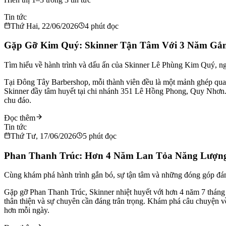
Tin tức
Thứ Hai, 22/06/2026
4
phút đọc
Gặp Gỡ Kim Quý: Skinner Tận Tâm Với 3 Năm Gắ
Tìm hiểu về hành trình và dấu ấn của Skinner Lê Phùng Kim Quý, ng
Tại Đông Tây Barbershop, mỗi thành viên đều là một mảnh ghép quan
Skinner đầy tâm huyết tại chi nhánh 351 Lê Hồng Phong, Quy Nhơn. V
chu đáo.
Đọc thêm
Tin tức
Thứ Tư, 17/06/2026
5
phút đọc
Phan Thanh Trúc: Hơn 4 Năm Lan Tỏa Năng Lượng
Cùng khám phá hành trình gắn bó, sự tận tâm và những đóng góp đ
Gặp gỡ Phan Thanh Trúc, Skinner nhiệt huyết với hơn 4 năm 7 tháng
thân thiện và sự chuyên cần đáng trân trọng. Khám phá câu chuyện 
hơn mỗi ngày.