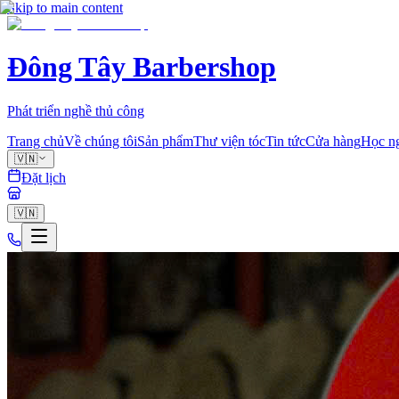
Skip to main content
Đông Tây Barbershop
Phát triển nghề thủ công
Trang chủ
Về chúng tôi
Sản phẩm
Thư viện tóc
Tin tức
Cửa hàng
Học n
🇻🇳
Đặt lịch
🇻🇳