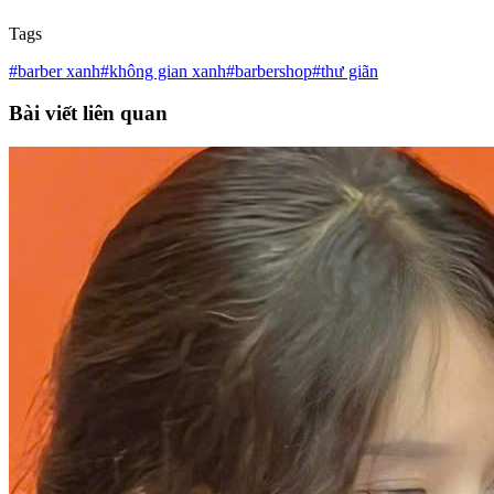
Tags
#barber xanh
#không gian xanh
#barbershop
#thư giãn
Bài viết liên quan