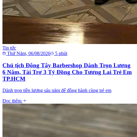
Tin tức
Thứ Năm, 06/08/2026
5
phút
Chủ tịch Đông Tây Barbershop Dành Trọn Lương
6 Năm, Tài Trợ 3 Tỷ Đồng Cho Tương Lai Trẻ Em
TP.HCM
Dành trọn tiền lương sáu năm để đồng hành cùng trẻ em
Đọc thêm