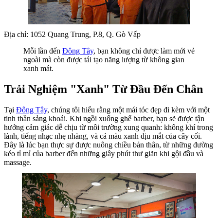
Địa chỉ: 1052 Quang Trung, P.8, Q. Gò Vấp
Mỗi lần đến
Đông Tây
, bạn không chỉ được làm mới vẻ
ngoài mà còn được tái tạo năng lượng từ không gian
xanh mát.
Trải Nghiệm "Xanh" Từ Đầu Đến Chân
Tại
Đông Tây
, chúng tôi hiểu rằng một mái tóc đẹp đi kèm với một
tinh thần sảng khoái. Khi ngồi xuống ghế barber, bạn sẽ được tận
hưởng cảm giác dễ chịu từ môi trường xung quanh: không khí trong
lành, tiếng nhạc nhẹ nhàng, và cả màu xanh dịu mắt của cây cối.
Đây là lúc bạn thực sự được nuông chiều bản thân, từ những đường
kéo tỉ mỉ của barber đến những giây phút thư giãn khi gội đầu và
massage.