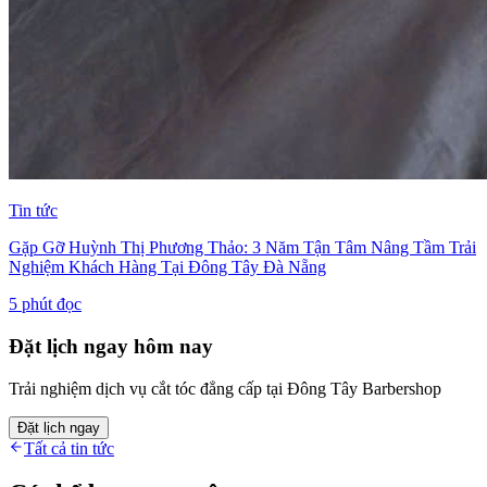
Tin tức
Gặp Gỡ Huỳnh Thị Phương Thảo: 3 Năm Tận Tâm Nâng Tầm Trải
Nghiệm Khách Hàng Tại Đông Tây Đà Nẵng
5
phút đọc
Đặt lịch ngay hôm nay
Trải nghiệm dịch vụ cắt tóc đẳng cấp tại Đông Tây Barbershop
Đặt lịch ngay
Tất cả tin tức