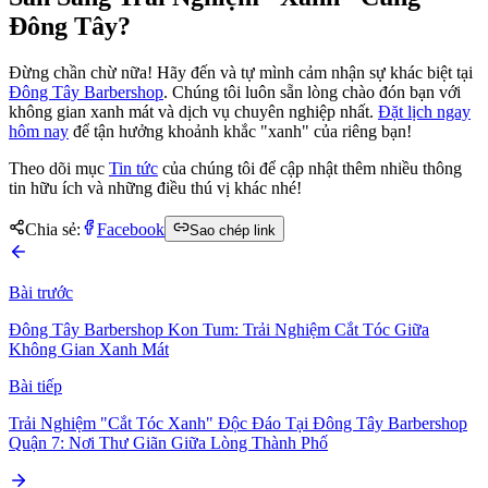
Đông Tây?
Đừng chần chừ nữa! Hãy đến và tự mình cảm nhận sự khác biệt tại
Đông Tây Barbershop
. Chúng tôi luôn sẵn lòng chào đón bạn với
không gian xanh mát và dịch vụ chuyên nghiệp nhất.
Đặt lịch ngay
hôm nay
để tận hưởng khoảnh khắc "xanh" của riêng bạn!
Theo dõi mục
Tin tức
của chúng tôi để cập nhật thêm nhiều thông
tin hữu ích và những điều thú vị khác nhé!
Chia sẻ:
Facebook
Sao chép link
Bài trước
Đông Tây Barbershop Kon Tum: Trải Nghiệm Cắt Tóc Giữa
Không Gian Xanh Mát
Bài tiếp
Trải Nghiệm "Cắt Tóc Xanh" Độc Đáo Tại Đông Tây Barbershop
Quận 7: Nơi Thư Giãn Giữa Lòng Thành Phố