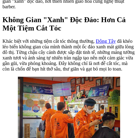
gian "xanh" độc đáo, nơi thiên nhiên giao hòa cùng nghệ thuật
barber.
Không Gian "Xanh" Độc Đáo: Hơn Cả
Một Tiệm Cắt Tóc
Khác biệt với những tiệm cắt tóc thông thường,
Đông Tây
đã khéo
léo biến không gian của mình thành một ốc đảo xanh mát giữa lòng
đô thị. Từng chậu cây cảnh được sắp đặt tinh tế, những mảng tường
xanh tươi và ánh sáng tự nhiên tràn ngập tạo nên một cảm giác vừa
gần gũi, vừa phóng khoáng. Đây không chỉ là nơi để cắt tóc, mà
còn là chốn để bạn hít thở sâu, thư giãn và gạt bỏ mọi lo toan.