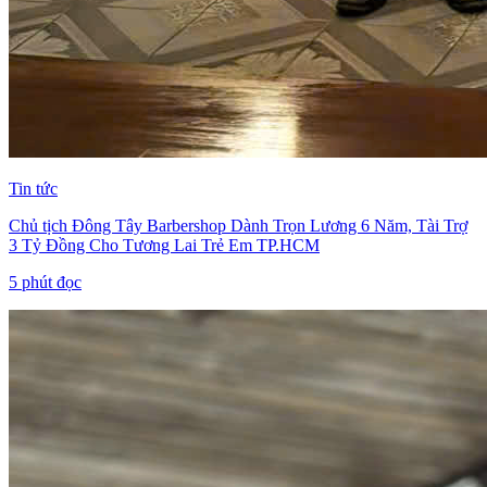
Tin tức
Chủ tịch Đông Tây Barbershop Dành Trọn Lương 6 Năm, Tài Trợ
3 Tỷ Đồng Cho Tương Lai Trẻ Em TP.HCM
5
phút đọc