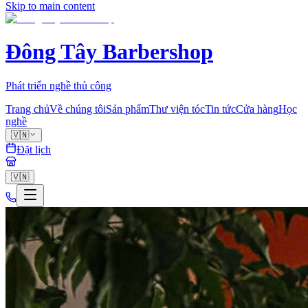
Skip to main content
Đông Tây Barbershop
Phát triển nghề thủ công
Trang chủ
Về chúng tôi
Sản phẩm
Thư viện tóc
Tin tức
Cửa hàng
Học
nghề
🇻🇳
Đặt lịch
🇻🇳