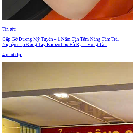
Tin tức
Gặp Gỡ Dương Mỹ Tuyền – 1 Năm Tận Tâm Nâng Tầm Trải
Nghiệm Tại Đông Tây Barbershop Bà Rịa – Vũng Tàu
4
phút đọc