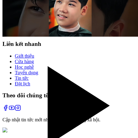
Cùng tạo mẫu với chuyên gia
✂️
Đã xem hết
1
kiểu tóc
Liên kết nhanh
Giới thiệu
Cửa hàng
Học nghề
Tuyển dụng
Tin tức
Đặt lịch
Theo dõi chúng tôi
Cập nhật tin tức mới nhất và các hoạt động xã hội.