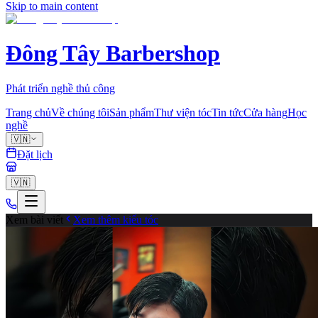
Skip to main content
Đông Tây Barbershop
Phát triển nghề thủ công
Trang chủ
Về chúng tôi
Sản phẩm
Thư viện tóc
Tin tức
Cửa hàng
Học
nghề
🇻🇳
Đặt lịch
🇻🇳
Xem bài viết
Xem thêm kiểu tóc
fade
0
Chia sẻ
Cùng tạo mẫu với chuyên gia