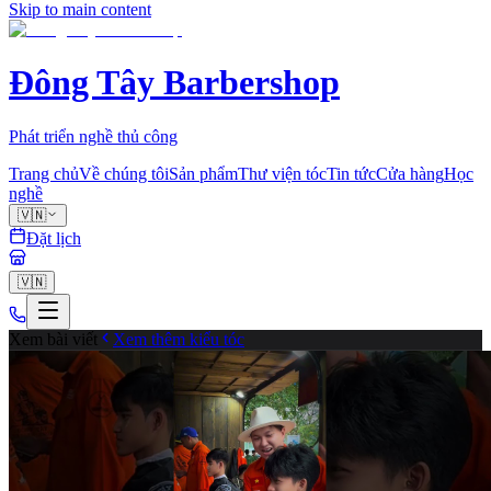
Skip to main content
Đông Tây Barbershop
Phát triển nghề thủ công
Trang chủ
Về chúng tôi
Sản phẩm
Thư viện tóc
Tin tức
Cửa hàng
Học
nghề
🇻🇳
Đặt lịch
🇻🇳
Xem bài viết
Xem thêm kiểu tóc
fade
1
Chia sẻ
Những khoảnh khắc đáng nhớ tại hoạt động cắt tóc