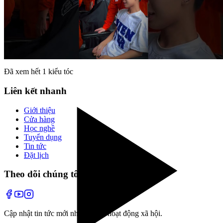
tại Trường Công Thương, TP.HCM
Những khoảnh khắc đáng nhớ tại hoạt động cắt tóc tại Trường
Công Thương, TP.HCM
✂️
Đã xem hết
1
kiểu tóc
Liên kết nhanh
Giới thiệu
Cửa hàng
Học nghề
Tuyển dụng
Tin tức
Đặt lịch
Theo dõi chúng tôi
Cập nhật tin tức mới nhất và các hoạt động xã hội.