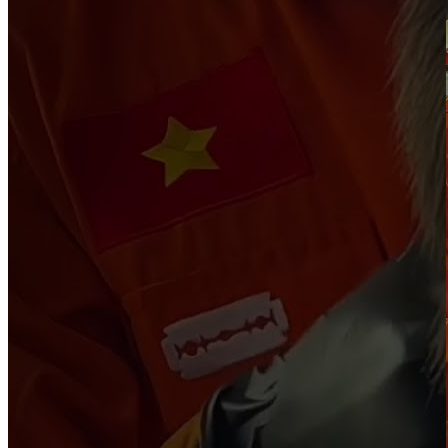
Cùng tạo mẫu tóc với chuyên gia
✂️
Đã xem hết
1
kiểu tóc
Liên kết nhanh
Giới thiệu
Cửa hàng
Học nghề
Tuyển dụng
Tin tức
Đặt lịch
Theo dõi chúng tôi
Cập nhật tin tức mới nhất và các hoạt động xã hội.
Đông Tây Barbershop