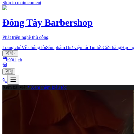
Skip to main content
Đông Tây Barbershop
Phát triển nghề thủ công
Trang chủ
Về chúng tôi
Sản phẩm
Thư viện tóc
Tin tức
Cửa hàng
Học n
🇻🇳
Đặt lịch
🇻🇳
Xem bài viết
Xem thêm kiểu tóc
fade
0
Chia sẻ
Cùng tạo mẫu tóc với chuyên gia