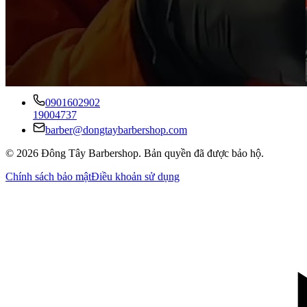
Barbershop
Phát triển nghề thủ công
Liên hệ
0901602902
19004737
barber@dongtaybarbershop.com
©
2026
Đông Tây Barbershop
.
Bản quyền đã được bảo hộ.
Chính sách bảo mật
Điều khoản sử dụng