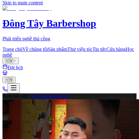
Skip to main content
Đông Tây Barbershop
Phát triển nghề thủ công
Trang chủ
Về chúng tôi
Sản phẩm
Thư viện tóc
Tin tức
Cửa hàng
Học
nghề
🇻🇳
Đặt lịch
🇻🇳
Xem bài viết
Xem thêm kiểu tóc
fade
0
Chia sẻ
Cùng tạo mẫu tóc với chuyên gia