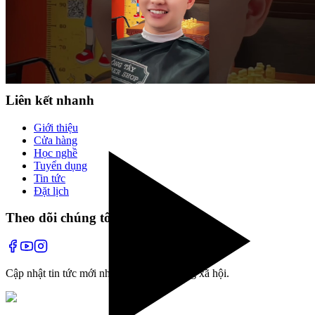
Cùng tạo mẫu tóc với chuyên gia
✂️
Đã xem hết
1
kiểu tóc
Liên kết nhanh
Giới thiệu
Cửa hàng
Học nghề
Tuyển dụng
Tin tức
Đặt lịch
Theo dõi chúng tôi
Cập nhật tin tức mới nhất và các hoạt động xã hội.