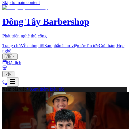
Skip to main content
Đông Tây Barbershop
Phát triển nghề thủ công
Trang chủ
Về chúng tôi
Sản phẩm
Thư viện tóc
Tin tức
Cửa hàng
Học
nghề
🇻🇳
Đặt lịch
🇻🇳
Xem bài viết
Xem thêm kiểu tóc
fade
0
Chia sẻ
Cùng tạo mẫu tóc với chuyên gia