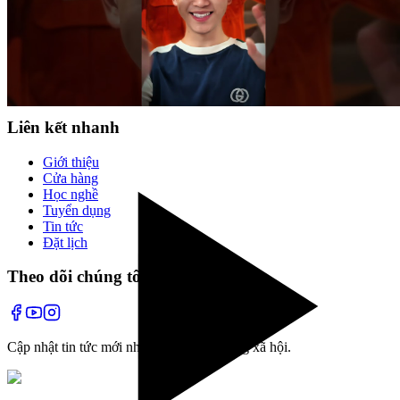
Cùng tạo mẫu tóc với chuyên gia
✂️
Đã xem hết
1
kiểu tóc
Liên kết nhanh
Giới thiệu
Cửa hàng
Học nghề
Tuyển dụng
Tin tức
Đặt lịch
Theo dõi chúng tôi
Cập nhật tin tức mới nhất và các hoạt động xã hội.