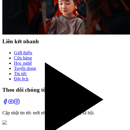
Cùng tạo mẫu tóc với chuyên gia
✂️
Đã xem hết
1
kiểu tóc
Liên kết nhanh
Giới thiệu
Cửa hàng
Học nghề
Tuyển dụng
Tin tức
Đặt lịch
Theo dõi chúng tôi
Cập nhật tin tức mới nhất và các hoạt động xã hội.