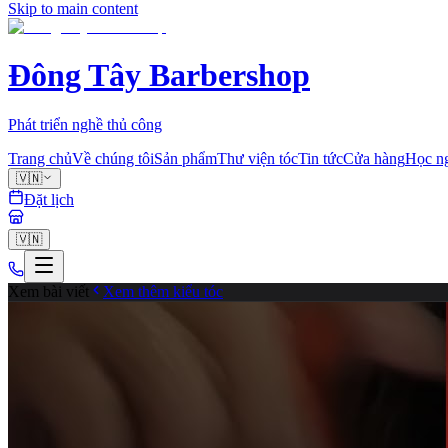
Skip to main content
Đông Tây Barbershop
Phát triển nghề thủ công
Trang chủ
Về chúng tôi
Sản phẩm
Thư viện tóc
Tin tức
Cửa hàng
Học n
🇻🇳
Đặt lịch
🇻🇳
Xem bài viết
Xem thêm kiểu tóc
fade
0
Chia sẻ
Cùng tạo mẫu với chuyên gia