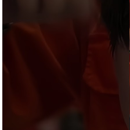
Cùng tạo mẫu với chuyên gia
✂️
Đã xem hết
1
kiểu tóc
Liên kết nhanh
Giới thiệu
Cửa hàng
Học nghề
Tuyển dụng
Tin tức
Đặt lịch
Theo dõi chúng tôi
Cập nhật tin tức mới nhất và các hoạt động xã hội.
Đông Tây Barbershop