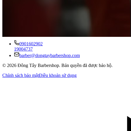
Barbershop
Phát triển nghề thủ công
Liên hệ
0901602902
19004737
barber@dongtaybarbershop.com
©
2026
Đông Tây Barbershop
.
Bản quyền đã được bảo hộ.
Chính sách bảo mật
Điều khoản sử dụng