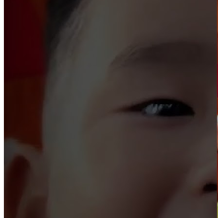
Cùng tạo mẫu tóc với chuyên gia
✂️
Đã xem hết
1
kiểu tóc
Liên kết nhanh
Giới thiệu
Cửa hàng
Học nghề
Tuyển dụng
Tin tức
Đặt lịch
Theo dõi chúng tôi
Cập nhật tin tức mới nhất và các hoạt động xã hội.
Đông Tây Barbershop