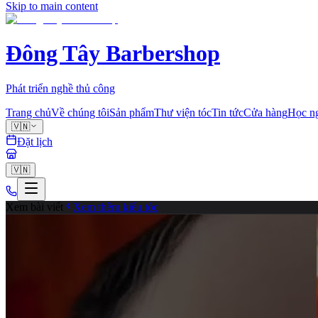
Skip to main content
Đông Tây Barbershop
Phát triển nghề thủ công
Trang chủ
Về chúng tôi
Sản phẩm
Thư viện tóc
Tin tức
Cửa hàng
Học n
🇻🇳
Đặt lịch
🇻🇳
Xem bài viết
Xem thêm kiểu tóc
fade
0
Chia sẻ
Cùng tạo mẫu tóc với chuyên gia