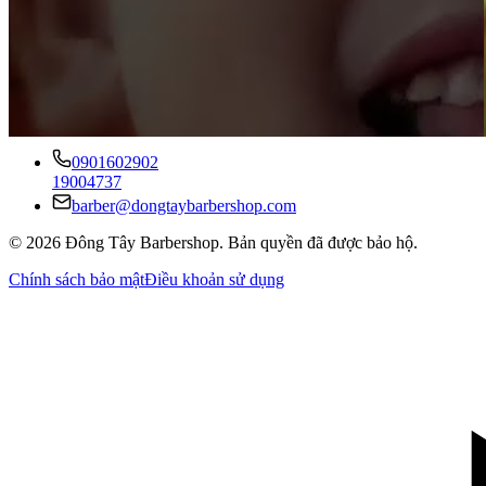
Barbershop
Phát triển nghề thủ công
Liên hệ
0901602902
19004737
barber@dongtaybarbershop.com
©
2026
Đông Tây Barbershop
.
Bản quyền đã được bảo hộ.
Chính sách bảo mật
Điều khoản sử dụng