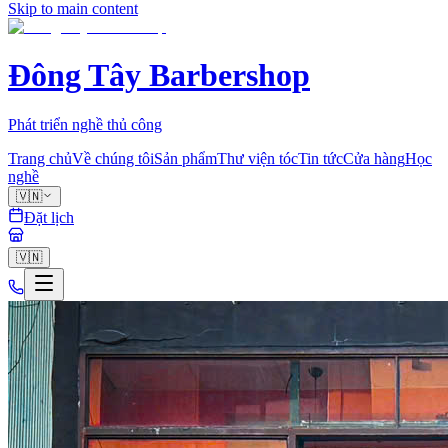
Skip to main content
Đông Tây Barbershop
Phát triển nghề thủ công
Trang chủ
Về chúng tôi
Sản phẩm
Thư viện tóc
Tin tức
Cửa hàng
Học
nghề
🇻🇳
Đặt lịch
🇻🇳