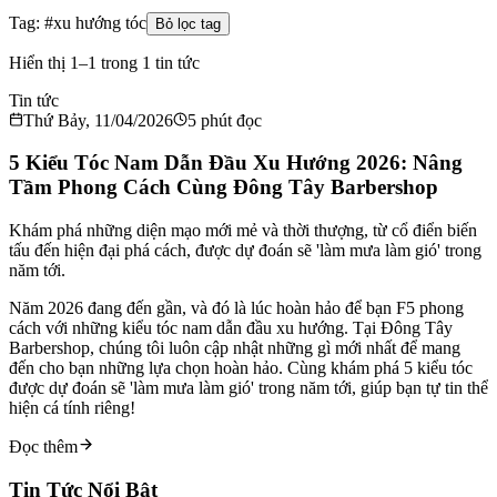
Tag: #
xu hướng tóc
Bỏ lọc tag
Hiển thị 1–1 trong 1 tin tức
Tin tức
Thứ Bảy, 11/04/2026
5
phút đọc
5 Kiểu Tóc Nam Dẫn Đầu Xu Hướng 2026: Nâng
Tầm Phong Cách Cùng Đông Tây Barbershop
Khám phá những diện mạo mới mẻ và thời thượng, từ cổ điển biến
tấu đến hiện đại phá cách, được dự đoán sẽ 'làm mưa làm gió' trong
năm tới.
Năm 2026 đang đến gần, và đó là lúc hoàn hảo để bạn F5 phong
cách với những kiểu tóc nam dẫn đầu xu hướng. Tại Đông Tây
Barbershop, chúng tôi luôn cập nhật những gì mới nhất để mang
đến cho bạn những lựa chọn hoàn hảo. Cùng khám phá 5 kiểu tóc
được dự đoán sẽ 'làm mưa làm gió' trong năm tới, giúp bạn tự tin thể
hiện cá tính riêng!
Đọc thêm
Tin Tức Nổi Bật