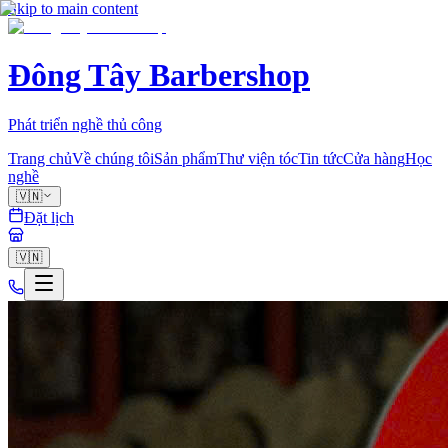
Skip to main content
Đông Tây Barbershop
Phát triển nghề thủ công
Trang chủ
Về chúng tôi
Sản phẩm
Thư viện tóc
Tin tức
Cửa hàng
Học
nghề
🇻🇳
Đặt lịch
🇻🇳