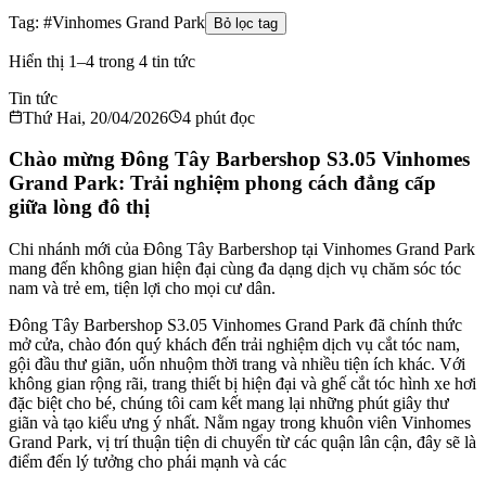
Tag: #
Vinhomes Grand Park
Bỏ lọc tag
Hiển thị 1–4 trong 4 tin tức
Tin tức
Thứ Hai, 20/04/2026
4
phút đọc
Chào mừng Đông Tây Barbershop S3.05 Vinhomes
Grand Park: Trải nghiệm phong cách đẳng cấp
giữa lòng đô thị
Chi nhánh mới của Đông Tây Barbershop tại Vinhomes Grand Park
mang đến không gian hiện đại cùng đa dạng dịch vụ chăm sóc tóc
nam và trẻ em, tiện lợi cho mọi cư dân.
Đông Tây Barbershop S3.05 Vinhomes Grand Park đã chính thức
mở cửa, chào đón quý khách đến trải nghiệm dịch vụ cắt tóc nam,
gội đầu thư giãn, uốn nhuộm thời trang và nhiều tiện ích khác. Với
không gian rộng rãi, trang thiết bị hiện đại và ghế cắt tóc hình xe hơi
đặc biệt cho bé, chúng tôi cam kết mang lại những phút giây thư
giãn và tạo kiểu ưng ý nhất. Nằm ngay trong khuôn viên Vinhomes
Grand Park, vị trí thuận tiện di chuyển từ các quận lân cận, đây sẽ là
điểm đến lý tưởng cho phái mạnh và các