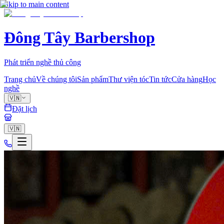
Skip to main content
Đông Tây Barbershop
Phát triển nghề thủ công
Trang chủ
Về chúng tôi
Sản phẩm
Thư viện tóc
Tin tức
Cửa hàng
Học
nghề
🇻🇳
Đặt lịch
🇻🇳