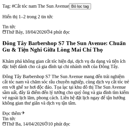
Tag: #
Cắt tóc nam The Sun Avenue
Bỏ lọc tag
Hiển thị 1–2 trong 2 tin tức
Tin tức
Thứ Bảy, 18/04/2026
4
phút đọc
Đông Tây Barbershop S7 The Sun Avenue: Chuẩn
Gu & Tiện Nghi Giữa Lòng Mai Chí Thọ
Khám phá không gian cắt tóc hiện đại, dịch vụ đa dạng và tiện ích
đặc biệt dành cho cả gia đình tại chi nhánh mới của Đông Tây.
Đông Tây Barbershop S7 The Sun Avenue mang đến trải nghiệm
cắt tóc nam và chăm sóc râu chuyên nghiệp, cùng dịch vụ cắt tóc trẻ
em với ghế xe hơi độc đáo. Tọa lạc tại khu đô thị The Sun Avenue
sầm uất, đây là điểm đến lý tưởng cho quý ông và gia đình tìm kiếm
vẻ ngoài lịch lãm, phong cách. Liên hệ đặt lịch ngay để tận hưởng
không gian thư giãn và dịch vụ tận tâm.
Đọc thêm
Tin tức
Thứ Ba, 14/04/2026
10
phút đọc