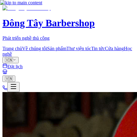
Skip to main content
Đông Tây Barbershop
Phát triển nghề thủ công
Trang chủ
Về chúng tôi
Sản phẩm
Thư viện tóc
Tin tức
Cửa hàng
Học
nghề
🇻🇳
Đặt lịch
🇻🇳