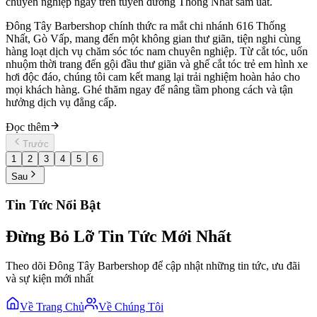
chuyên nghiệp ngay trên tuyến đường Thống Nhất sầm uất.
Đông Tây Barbershop chính thức ra mắt chi nhánh 616 Thống
Nhất, Gò Vấp, mang đến một không gian thư giãn, tiện nghi cùng
hàng loạt dịch vụ chăm sóc tóc nam chuyên nghiệp. Từ cắt tóc, uốn
nhuộm thời trang đến gội đầu thư giãn và ghế cắt tóc trẻ em hình xe
hơi độc đáo, chúng tôi cam kết mang lại trải nghiệm hoàn hảo cho
mọi khách hàng. Ghé thăm ngay để nâng tầm phong cách và tận
hưởng dịch vụ đẳng cấp.
Đọc thêm
Trước
1
2
3
4
5
6
Sau
Tin Tức Nổi Bật
Đừng Bỏ Lỡ Tin Tức Mới Nhất
Theo dõi Đông Tây Barbershop để cập nhật những tin tức, ưu đãi
và sự kiện mới nhất
Về Trang Chủ
Về Chúng Tôi