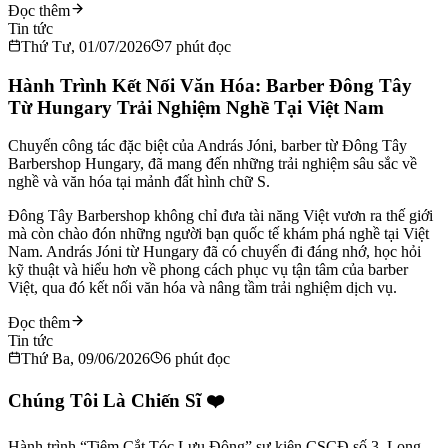
Đọc thêm
Tin tức
Thứ Tư, 01/07/2026
7
phút đọc
Hành Trình Kết Nối Văn Hóa: Barber Đông Tây
Từ Hungary Trải Nghiệm Nghề Tại Việt Nam
Chuyến công tác đặc biệt của András Jóni, barber từ Đông Tây
Barbershop Hungary, đã mang đến những trải nghiệm sâu sắc về
nghề và văn hóa tại mảnh đất hình chữ S.
Đông Tây Barbershop không chỉ đưa tài năng Việt vươn ra thế giới
mà còn chào đón những người bạn quốc tế khám phá nghề tại Việt
Nam. András Jóni từ Hungary đã có chuyến đi đáng nhớ, học hỏi
kỹ thuật và hiểu hơn về phong cách phục vụ tận tâm của barber
Việt, qua đó kết nối văn hóa và nâng tầm trải nghiệm dịch vụ.
Đọc thêm
Tin tức
Thứ Ba, 09/06/2026
6
phút đọc
Chúng Tôi Là Chiến Sĩ ❤️
Hành trình “Tiệm Cắt Tóc Lưu Động” sự kiện CSCĐ số 3, Long