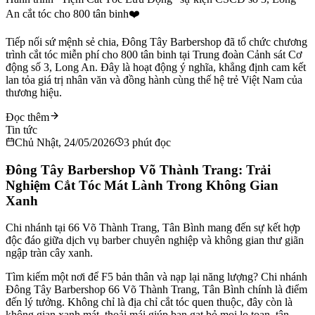
An cắt tóc cho 800 tân binh❤️
Tiếp nối sứ mệnh sẻ chia, Đông Tây Barbershop đã tổ chức chương
trình cắt tóc miễn phí cho 800 tân binh tại Trung đoàn Cảnh sát Cơ
động số 3, Long An. Đây là hoạt động ý nghĩa, khẳng định cam kết
lan tỏa giá trị nhân văn và đồng hành cùng thế hệ trẻ Việt Nam của
thương hiệu.
Đọc thêm
Tin tức
Chủ Nhật, 24/05/2026
3
phút đọc
Đông Tây Barbershop Võ Thành Trang: Trải
Nghiệm Cắt Tóc Mát Lành Trong Không Gian
Xanh
Chi nhánh tại 66 Võ Thành Trang, Tân Bình mang đến sự kết hợp
độc đáo giữa dịch vụ barber chuyên nghiệp và không gian thư giãn
ngập tràn cây xanh.
Tìm kiếm một nơi để F5 bản thân và nạp lại năng lượng? Chi nhánh
Đông Tây Barbershop 66 Võ Thành Trang, Tân Bình chính là điểm
đến lý tưởng. Không chỉ là địa chỉ cắt tóc quen thuộc, đây còn là
không gian xanh mát, thoải mái giúp bạn gạt bỏ mọi lo toan, tận