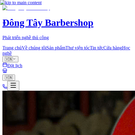
Skip to main content
Đông Tây Barbershop
Phát triển nghề thủ công
Trang chủ
Về chúng tôi
Sản phẩm
Thư viện tóc
Tin tức
Cửa hàng
Học
nghề
🇻🇳
Đặt lịch
🇻🇳