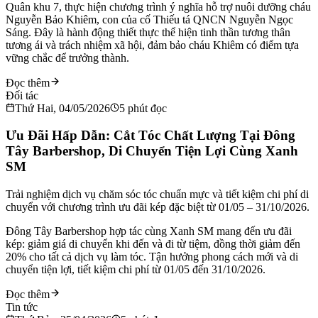
Quân khu 7, thực hiện chương trình ý nghĩa hỗ trợ nuôi dưỡng cháu
Nguyễn Bảo Khiêm, con của cố Thiếu tá QNCN Nguyễn Ngọc
Sáng. Đây là hành động thiết thực thể hiện tinh thần tương thân
tương ái và trách nhiệm xã hội, đảm bảo cháu Khiêm có điểm tựa
vững chắc để trưởng thành.
Đọc thêm
Đối tác
Thứ Hai, 04/05/2026
5
phút đọc
Ưu Đãi Hấp Dẫn: Cắt Tóc Chất Lượng Tại Đông
Tây Barbershop, Di Chuyển Tiện Lợi Cùng Xanh
SM
Trải nghiệm dịch vụ chăm sóc tóc chuẩn mực và tiết kiệm chi phí di
chuyển với chương trình ưu đãi kép đặc biệt từ 01/05 – 31/10/2026.
Đông Tây Barbershop hợp tác cùng Xanh SM mang đến ưu đãi
kép: giảm giá di chuyển khi đến và đi từ tiệm, đồng thời giảm đến
20% cho tất cả dịch vụ làm tóc. Tận hưởng phong cách mới và di
chuyển tiện lợi, tiết kiệm chi phí từ 01/05 đến 31/10/2026.
Đọc thêm
Tin tức