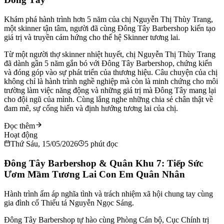
Khám phá hành trình hơn 5 năm của chị Nguyễn Thị Thùy Trang,
một skinner tận tâm, người đã cùng Đông Tây Barbershop kiến tạo
giá trị và truyền cảm hứng cho thế hệ Skinner tương lai.
Từ một người thợ skinner nhiệt huyết, chị Nguyễn Thị Thùy Trang
đã dành gần 5 năm gắn bó với Đông Tây Barbershop, chứng kiến
và đóng góp vào sự phát triển của thương hiệu. Câu chuyện của chị
không chỉ là hành trình nghề nghiệp mà còn là minh chứng cho môi
trường làm việc năng động và những giá trị mà Đông Tây mang lại
cho đội ngũ của mình. Cùng lắng nghe những chia sẻ chân thật về
đam mê, sự cống hiến và định hướng tương lai của chị.
Đọc thêm
Hoạt động
Thứ Sáu, 15/05/2026
5
phút đọc
Đông Tây Barbershop & Quân Khu 7: Tiếp Sức
Ươm Mầm Tương Lai Con Em Quân Nhân
Hành trình ấm áp nghĩa tình và trách nhiệm xã hội chung tay cùng
gia đình cố Thiếu tá Nguyễn Ngọc Sáng.
Đông Tây Barbershop tự hào cùng Phòng Cán bộ, Cục Chính trị