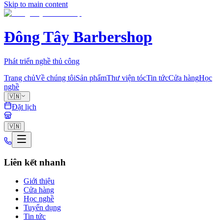
Skip to main content
Đông Tây Barbershop
Phát triển nghề thủ công
Trang chủ
Về chúng tôi
Sản phẩm
Thư viện tóc
Tin tức
Cửa hàng
Học
nghề
🇻🇳
Đặt lịch
🇻🇳
Liên kết nhanh
Giới thiệu
Cửa hàng
Học nghề
Tuyển dụng
Tin tức